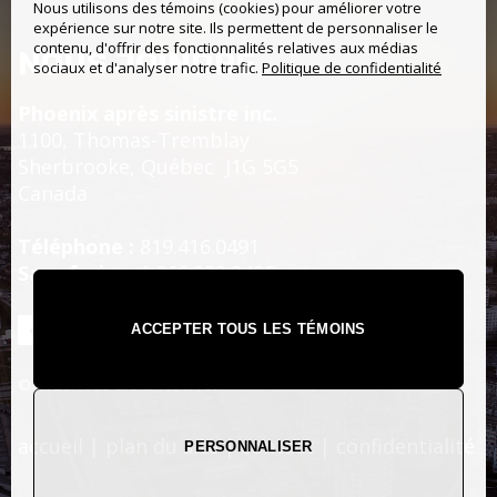
Nous utilisons des témoins (cookies) pour améliorer votre
expérience sur notre site. Ils permettent de personnaliser le
contenu, d'offrir des fonctionnalités relatives aux médias
NOUS JOINDRE
sociaux et d'analyser notre trafic.
Politique de confidentialité
Phoenix après sinistre inc.
1100, Thomas-Tremblay
Sherbrooke,
Québec
J1G 5G5
Canada
Téléphone :
819.416.0491
Sans frais :
1.866.233.2425
ACCEPTER TOUS LES TÉMOINS
© 2026 Tous droits réservés.
accueil
|
plan du site
|
contact
|
confidentialité
PERSONNALISER